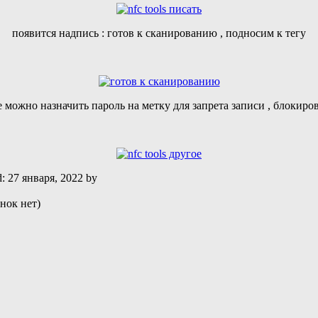
появится надпись : готов к сканированию , подносим к тегу
е можно назначить пароль на метку для запрета записи , блокир
d:
27 января, 2022
by
нок нет)