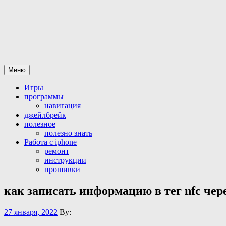
Перейти
Все для iPhone-iPad
статьи и программы а так же официальная разблокировка iphon
к
содержимому
Меню
Игры
программы
навигация
джейлбрейк
полезное
полезно знать
Работа с iphone
ремонт
инструкции
прошивки
как записать информацию в тег nfc чер
27 января, 2022
By: