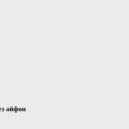
e
ез айфон