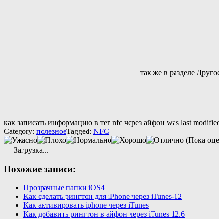
так же в разделе Друго
как записать информацию в тег nfc через айфон
was last modifie
Category:
полезное
Tagged:
NFC
(Пока оце
Загрузка...
Похожие записи:
Прозрачные папки iOS4
Как сделать рингтон для iPhone через iTunes-12
Как активировать iphone через iTunes
Как добавить рингтон в айфон через iTunes 12.6