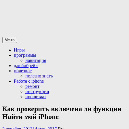
Перейти
Все для iPhone-iPad
статьи и программы а так же официальная разблокировка
к
iphone
содержимому
Меню
Игры
программы
навигация
джейлбрейк
полезное
полезно знать
Работа с iphone
ремонт
инструкции
прошивки
Как проверить включена ли функция
Найти мой iPhone
2 декабря, 2013
14 мая, 2017
By: