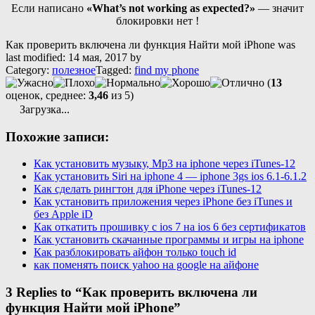
Если написано
«What’s not working as expected?»
— значит
блокировки нет !
Как проверить включена ли функция Найти мой iPhone
was
last modified:
14 мая, 2017
by
Category:
полезное
Tagged:
find my phone
(
13
оценок, среднее:
3,46
из 5)
Загрузка...
Похожие записи:
Как установить музыку, Mp3 на iphone через iTunes-12
Как установить Siri на iphone 4 — iphone 3gs ios 6.1-6.1.2
Как сделать рингтон для iPhone через iTunes-12
Как установить приложения через iPhone без iTunes и
без Apple iD
Как откатить прошивку с ios 7 на ios 6 без сертификатов
Как установить скачанные программы и игры на iphone
Как разблокировать айфон только touch id
как поменять поиск yahoo на google на айфоне
3 Replies to “Как проверить включена ли
функция Найти мой iPhone”