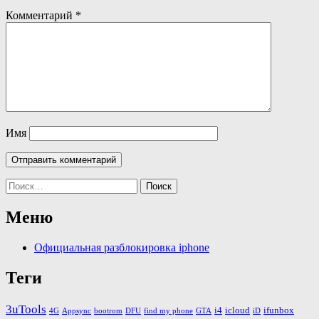
Комментарий
*
Имя
Найти:
Меню
Официальная разблокировка iphone
Теги
3uTools
i4
icloud
ifunbox
4G
Appsync
bootrom
DFU
find my phone
GTA
iD