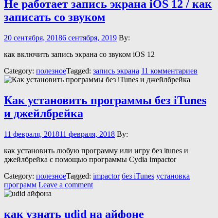
Не работает запись экрана iOS 12 / как
записать со звуком
20 сентября, 2018
6 сентября, 2019
By:
как включить запись экрана со звуком iOS 12
Category:
полезное
Tagged:
запись экрана
11 комментариев
Как установить программы без iTunes
и джейлбрейка
11 февраля, 2018
11 февраля, 2018
By:
как установить любую программу или игру без itunes и
джейлбрейка с помощью программы Cydia impactor
Category:
полезное
Tagged:
impactor
без iTunes
установка
программ
Leave a comment
как узнать udid на айфоне