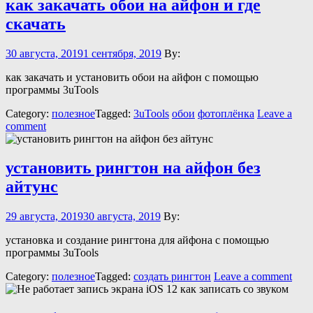
как закачать обои на айфон и где
скачать
30 августа, 2019
1 сентября, 2019
By:
как закачать и установить обои на айфон с помощью
программы 3uTools
Category:
полезное
Tagged:
3uTools
обои
фотоплёнка
Leave a
comment
установить рингтон на айфон без
айтунс
29 августа, 2019
30 августа, 2019
By:
установка и создание рингтона для айфона с помощью
программы 3uTools
Category:
полезное
Tagged:
создать рингтон
Leave a comment