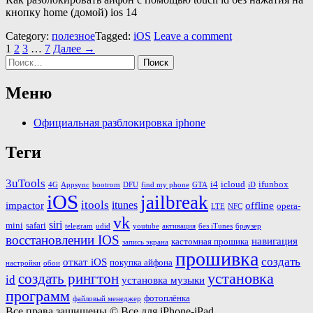
кнопку home (домой) ios 14
Category:
полезное
Tagged:
iOS
Leave a comment
1
2
3
…
7
Далее →
Найти:
Меню
Официальная разблокировка iphone
Теги
3uTools
i4
icloud
ifunbox
4G
Appsync
bootrom
DFU
find my phone
GTA
iD
iOS
jailbreak
itools
itunes
impactor
offline
opera-
LTE
NFC
vk
siri
mini
safari
telegram
udid
youtube
активация
без iTunes
браузер
восстановлении IOS
навигация
кастомная прошика
запись экрана
прошивка
создать
откат iOS
покупка айфона
настройки
обои
установка
создать рингтон
id
установка музыки
программ
фотоплёнка
файловый менеджер
Все права защищены © Все для iPhone-iPad