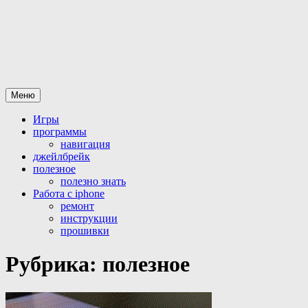
Перейти
Все для iPhone-iPad
статьи и программы а так же официальная разблокировка
к
iphone
содержимому
Меню
Игры
программы
навигация
джейлбрейк
полезное
полезно знать
Работа с iphone
ремонт
инструкции
прошивки
Рубрика:
полезное