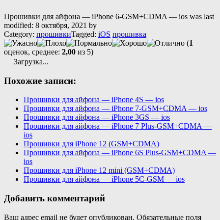
Прошивки для айфона — iPhone 6-GSM+CDMA — ios
was last
modified:
8 октября, 2021
by
Category:
прошивки
Tagged:
iOS
прошивка
(
1
оценок, среднее:
2,00
из 5)
Загрузка...
Похожие записи:
Прошивки для айфона — iPhone 4S — ios
Прошивки для айфона — iPhone 7-GSM+CDMA — ios
Прошивки для айфона — iPhone 3GS — ios
Прошивки для айфона — iPhone 7 Plus-GSM+CDMA —
ios
Прошивки для iPhone 12 (GSM+CDMA)
Прошивки для айфона — iPhone 6S Plus-GSM+CDMA —
ios
Прошивки для iPhone 12 mini (GSM+CDMA)
Прошивки для айфона — iPhone 5C-GSM — ios
Добавить комментарий
Ваш адрес email не будет опубликован.
Обязательные поля