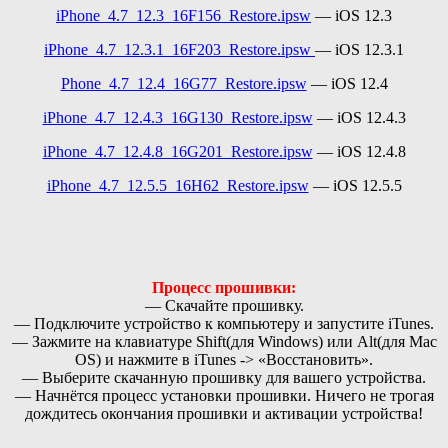
iPhone_4.7_12.3_16F156_Restore.ipsw
— iOS 12.3
iPhone_4.7_12.3.1_16F203_Restore.ipsw
— iOS 12.3.1
Phone_4.7_12.4_16G77_Restore.ipsw
— iOS 12.4
iPhone_4.7_12.4.3_16G130_Restore.ipsw
— iOS 12.4.3
iPhone_4.7_12.4.8_16G201_Restore.ipsw
— iOS 12.4.8
iPhone_4.7_12.5.5_16H62_Restore.ipsw
— iOS 12.5.5
Процесс прошивки:
— Скачайте прошивку.
— Подключите устройство к компьютеру и запустите iTunes.
— Зажмите на клавиатуре Shift(для Windows) или Alt(для Mаc
OS) и нажмите в iTunes -> «Восстановить».
— Выберите скачанную прошивку для вашего устройства.
— Начнётся процесс установки прошивки. Ничего не трогая
дождитесь окончания прошивки и активации устройства!