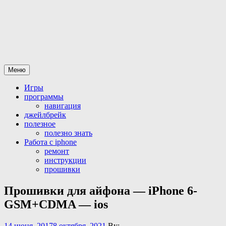
Перейти
Все для iPhone-iPad
статьи и программы а так же официальная разблокировка
к
iphone
содержимому
Меню
Игры
программы
навигация
джейлбрейк
полезное
полезно знать
Работа с iphone
ремонт
инструкции
прошивки
Прошивки для айфона — iPhone 6-
GSM+CDMA — ios
14 июня, 2017
8 октября, 2021
By: