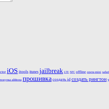
iOS
jailbreak
itools
itunes
ctor
offline
opera-mini
safar
LTE
NFC
прошивка
создать рингтон
создать id
покупка айфона