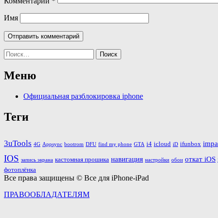
Комментарий
*
Имя
Найти:
Меню
Официальная разблокировка iphone
Теги
3uTools
impa
i4
icloud
ifunbox
4G
Appsync
bootrom
DFU
find my phone
GTA
iD
IOS
навигация
откат iOS
кастомная прошика
запись экрана
настройки
обои
фотоплёнка
Все права защищены © Все для iPhone-iPad
ПРАВООБЛАДАТЕЛЯМ