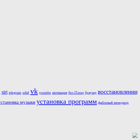
vk
восстановлении
siri
i
telegram
udid
youtube
активация
без iTunes
браузер
установка программ
установка музыки
файловый менеджер