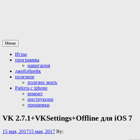
Перейти
Все для iPhone-iPad
статьи и программы а так же официальная разблокировка iphon
к
содержимому
Меню
Игры
программы
навигация
джейлбрейк
полезное
полезно знать
Работа с iphone
ремонт
инструкции
прошивки
VK 2.7.1+VKSettings+Offline для iOS 7
15 мая, 2017
15 мая, 2017
By: