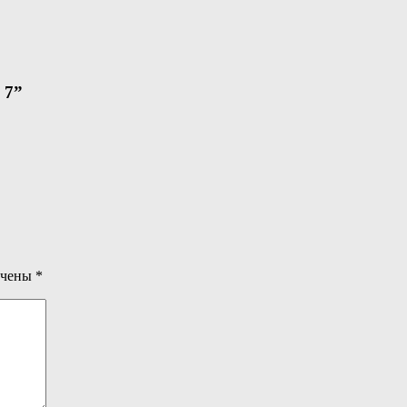
 7”
ечены
*