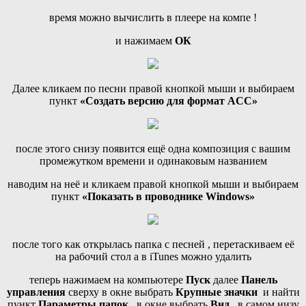
время можно вычислить в плеере на компе !
и нажимаем
ОК
Далее кликаем по песни правой кнопкой мыши и выбираем
пункт
«Создать версию для формат ACC»
после этого снизу появится ещё одна композиция с вашим
промежутком времени и одинаковым названием
наводим на неё и кликаем правой кнопкой мыши и выбираем
пункт
«Показать в проводнике Windows»
после того как открылась папка с песней , перетаскиваем её
на рабочий стол а в iTunes можно удалить
теперь нажимаем на компьютере
Пуск
далее
Панель
управления
сверху в окне выбрать
Крупные значки
и найти
пункт
Параметры папок
, в окне выбрать
Вид
, в самом низу