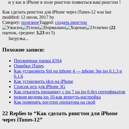
и у вас в iPhone в поле рингтон появиться ваш рингтон !
Как сделать рингтон для iPhone через iTunes-12
was last
modified:
12 июля, 2017
by
Category:
полезное
Tagged:
создать рингтон
(
22
оценок, среднее:
3,23
из 5)
Загрузка...
Похожие записи:
Прозрачные папки iOS4
Ошибки iTunes
Как установить Siri на iphone 4 — iphone 3gs ios 6.1.3 и
6.1.6
Как установить i4cn на iPhone
Список игр для iPhone 3G
Как откатить прошивку с ios 7 на ios 6 без сертификатов
режим модема ios 10-как вернуть-настройка
Как поменять логотип оператора на свой
22 Replies to “Как сделать рингтон для iPhone
через iTunes-12”