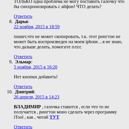
ТОЛЬКО одна проблема не могу поставить галочку что
бы синхронизировать с айфон! ЧТО делать?
Ответить
Дарья
:
22 ноября, 2015 в 18:59
пишет,что не может скопировать, т.к. этот рингтон не
может быть воспроизведен на моем iphone…я не знаю,
что дальше делать, помогите плз:с
Ответить
Эльмар
:
5 ноября, 2015 в 16:20
Нет кнопки добавить!
Ответить
Дмитрий
:
26 апреля, 2015 в 14:23
ВЛАДИМИР
, галочка ставится , если что то не
получается , рингтон моно сделать через программу
iTool , как , читай
ТУТ
Ответить