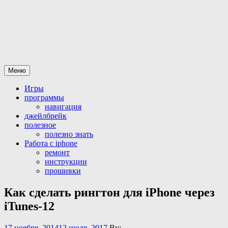
Перейти
Все для iPhone-iPad
статьи и программы а так же официальная разблокировка
к
iphone
содержимому
Меню
Игры
программы
навигация
джейлбрейк
полезное
полезно знать
Работа с iphone
ремонт
инструкции
прошивки
Как сделать рингтон для iPhone через
iTunes-12
17 ноября, 2014
12 июля, 2017
By: