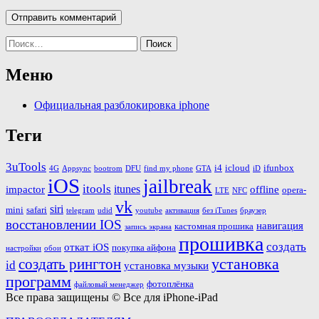
Найти:
Меню
Официальная разблокировка iphone
Теги
3uTools
i4
icloud
ifunbox
4G
Appsync
bootrom
DFU
find my phone
GTA
iD
iOS
jailbreak
itools
itunes
impactor
offline
opera-
LTE
NFC
vk
siri
mini
safari
telegram
udid
youtube
активация
без iTunes
браузер
восстановлении IOS
навигация
кастомная прошика
запись экрана
прошивка
создать
откат iOS
покупка айфона
настройки
обои
установка
создать рингтон
id
установка музыки
программ
фотоплёнка
файловый менеджер
Все права защищены © Все для iPhone-iPad