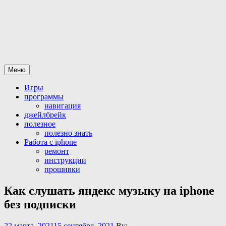
Перейти
Все для iPhone-iPad
статьи и программы а так же официальная разблокировка
к
iphone
содержимому
Меню
Игры
программы
навигация
джейлбрейк
полезное
полезно знать
Работа с iphone
ремонт
инструкции
прошивки
Как слушать яндекс музыку на iphone
без подписки
22 марта, 2021
15 сентября, 2021
By: