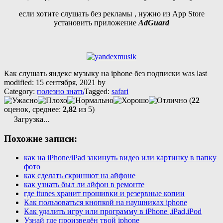
если хотите слушать без рекламы , нужно из App Store
установить приложение
AdGuard
Как слушать яндекс музыку на iphone без подписки
was last
modified:
15 сентября, 2021
by
Category:
полезно знать
Tagged:
safari
(
22
оценок, среднее:
2,82
из 5)
Загрузка...
Похожие записи:
как на iPhone/iPad закинуть видео или картинку в папку
фото
как сделать скриншот на айфоне
как узнать был ли айфон в ремонте
где itunes хранит прошивки и резервные копии
Как пользоваться кнопкой на наушниках iphone
Как удалить игру или программу в iPhone ,iPad,iPod
Узнай где произведён твой iphone