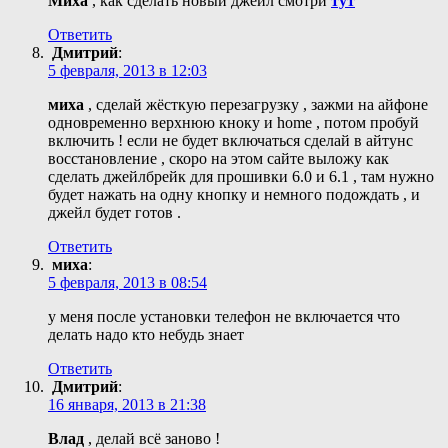
Миха
, как сделать новый джейл смотри
тут
Ответить
Дмитрий
:
5 февраля, 2013 в 12:03
миха
, сделай жёсткую перезагрузку , зажми на айфоне
одновременно верхнюю кноку и home , потом пробуй
включить ! если не будет включаться сделай в айтунс
восстановление , скоро на этом сайте выложу как
сделать джейлбрейк для прошивки 6.0 и 6.1 , там нужно
будет нажать на одну кнопку и немного подождать , и
джейл будет готов .
Ответить
миха
:
5 февраля, 2013 в 08:54
у меня после установки телефон не включается что
делать надо кто небудь знает
Ответить
Дмитрий
:
16 января, 2013 в 21:38
Влад
, делай всё заново !