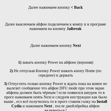
Далее нажимаем кнопку
< Back
Далее выключаем айфон подключаем к компу и в програме
нажимаем на кномпу
Jaibreak
Далее нажимаем кнопку
Next
1)
зажать кнопку Power на айфоне (верхняя)
2)
Не отпуская Кнопку Power нажать кнопу Home (по
середине) и держать
3)
Отпустить только кнопку Power и ждать пока на компе не
вылезит сообщение что айфон DFU mode при этом экран
айфона должен быть чёрным ! если появился шнурок то в
проге нажимаем опять Next и следуем инструкции как было
выше , есл всё получилось то в проге ставим галку на
Install
Cydia
и нажимаем
Next
, после джейлбрейка айфон
включиться !