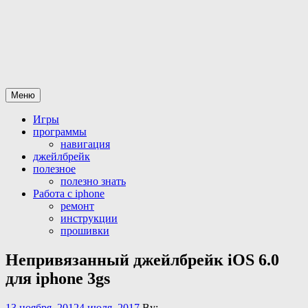
Перейти
Все для iPhone-iPad
статьи и программы а так же официальная разблокировка
к
iphone
содержимому
Меню
Игры
программы
навигация
джейлбрейк
полезное
полезно знать
Работа с iphone
ремонт
инструкции
прошивки
Непривязанный джейлбрейк iOS 6.0
для iphone 3gs
13 ноября, 2012
4 июля, 2017
By: