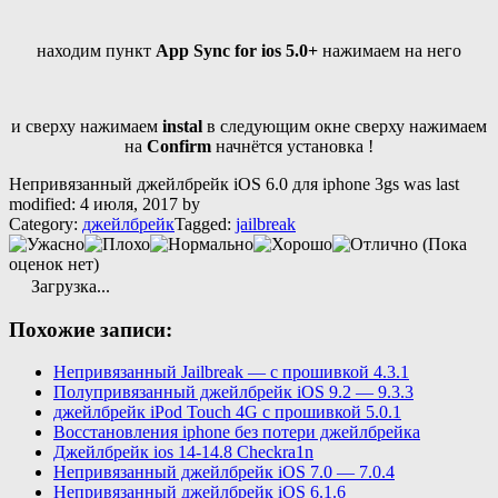
находим пункт
App Sync for ios 5.0+
нажимаем на него
и сверху нажимаем
instal
в следующим окне сверху нажимаем
на
Confirm
начнётся установка !
Непривязанный джейлбрейк iOS 6.0 для iphone 3gs
was last
modified:
4 июля, 2017
by
Category:
джейлбрейк
Tagged:
jailbreak
(Пока
оценок нет)
Загрузка...
Похожие записи:
Непривязанный Jailbreak — c прошивкой 4.3.1
Полупривязанный джейлбрейк iOS 9.2 — 9.3.3
джейлбрейк iPod Touch 4G с прошивкой 5.0.1
Восстановления iphone без потери джейлбрейка
Джейлбрейк ios 14-14.8 Checkra1n
Непривязанный джейлбрейк iOS 7.0 — 7.0.4
Непривязанный джейлбрейк iOS 6.1.6