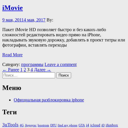
iMovie
9 мая, 2011
4 мая, 2017
By:
Пакет iMovie HD позволяет быстро и без каких-либо
сложностей редактировать видео прямо на iPhone,
накладывать звуковую дорожку, добавлять в проект титры или
фотографии, вставлять переходы
Read More
Category:
программы
Leave a comment
← Ранее
1
2
3
4
Далее →
Найти:
Меню
Официальная разблокировка iphone
Теги
3uTools
i4
icloud
ifunbox
4G
Appsync
bootrom
DFU
find my phone
GTA
iD