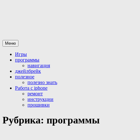
Перейти
Все для iPhone-iPad
статьи и программы а так же официальная разблокировка
к
iphone
содержимому
Меню
Игры
программы
навигация
джейлбрейк
полезное
полезно знать
Работа с iphone
ремонт
инструкции
прошивки
Рубрика:
программы